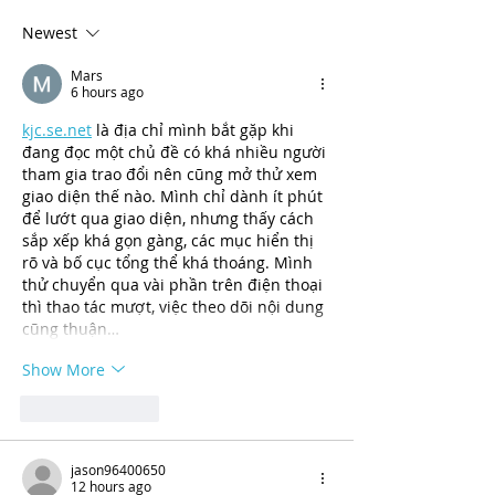
and Mental Health Services
30 Years of Ser
Administration (SAMHSA)
Newest
would be reduced by a
Mars
6 hours ago
kjc.se.net
 là địa chỉ mình bắt gặp khi 
đang đọc một chủ đề có khá nhiều người 
tham gia trao đổi nên cũng mở thử xem 
giao diện thế nào. Mình chỉ dành ít phút 
để lướt qua giao diện, nhưng thấy cách 
sắp xếp khá gọn gàng, các mục hiển thị 
rõ và bố cục tổng thể khá thoáng. Mình 
thử chuyển qua vài phần trên điện thoại 
thì thao tác mượt, việc theo dõi nội dung 
cũng thuận…
Show More
Like
Reply
jason96400650
12 hours ago