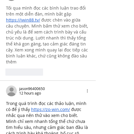
Tối qua mình đọc các bình luận trao đổi 
trên một diễn đàn, mình bắt gặp 
https://iwin88.tv/
 được chèn vào giữa 
câu chuyện. Mình bấm thử xem cho biết, 
chủ yếu là để xem cách trình bày và cấu 
trúc nội dung. Lướt nhanh thì thấy tổng 
thể khá gọn gàng, tạo cảm giác đáng tin 
cậy. Xem xong mình quay lại đọc tiếp các 
bình luận khác, chứ cũng không đào sâu 
thêm
Like
Reply
jason96400650
12 hours ago
Trong quá trình đọc các thảo luận, mình 
có để ý thấy 
https://zo-win.com/
 được 
nhắc qua nên thử vào xem cho biết. 
Mình chỉ xem nhanh tổng thể chứ chưa 
tìm hiểu sâu, nhưng cảm giác ban đầu là 
cách trình bày khá thoáng, bố cục rõ 