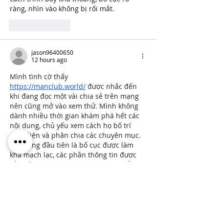
ràng, nhìn vào không bị rối mắt.
Like
Reply
jason96400650
12 hours ago
Mình tình cờ thấy 
https://manclub.world/
 được nhắc đến 
khi đang đọc một vài chia sẻ trên mạng 
nên cũng mở vào xem thử. Mình không 
dành nhiều thời gian khám phá hết các 
nội dung, chủ yếu xem cách họ bố trí 
giao diện và phân chia các chuyên mục. 
Ấn tượng đầu tiên là bố cục được làm 
khá mạch lạc, các phần thông tin được 
sắp xếp theo từng nhóm nên nhìn tổng 
thể khá dễ theo dõi và…
Show More
Like
Reply