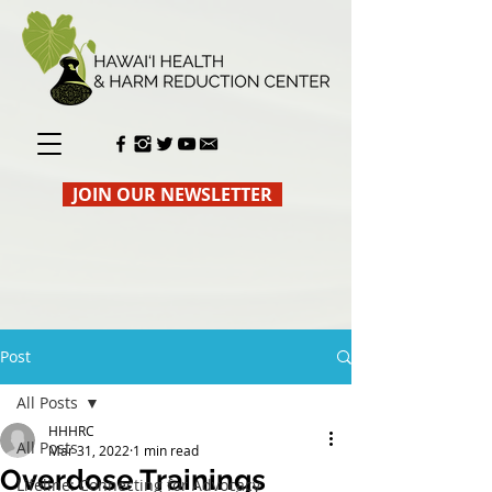
JOIN OUR NEWSLETTER
Post
All Posts
HHHRC
All Posts
Mar 31, 2022
1 min read
Overdose Trainings
Lifeline: Connecting for Advocacy